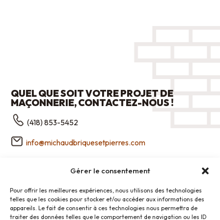
QUEL QUE SOIT VOTRE PROJET DE
MAÇONNERIE, CONTACTEZ-NOUS !
(418) 853-5452
info@michaudbriquesetpierres.com
FORMULAIRE DE CONTACT
Gérer le consentement
Pour offrir les meilleures expériences, nous utilisons des technologies
HEURES D’OUVERTURES DU BUREAU
telles que les cookies pour stocker et/ou accéder aux informations des
appareils. Le fait de consentir à ces technologies nous permettra de
Du lundi au jeudi : 9 h à 5 h
traiter des données telles que le comportement de navigation ou les ID